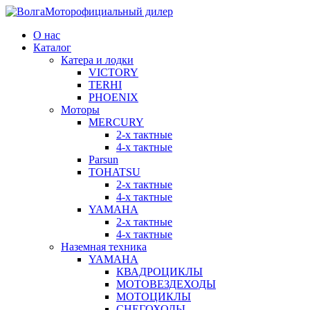
официальный дилер
О нас
Каталог
Катера и лодки
VICTORY
TERHI
PHOENIX
Моторы
MERCURY
2-x тактные
4-x тактные
Parsun
TOHATSU
2-x тактные
4-x тактные
YAMAHA
2-x тактные
4-х тактные
Наземная техника
YAMAHA
КВАДРОЦИКЛЫ
МОТОВЕЗДЕХОДЫ
МОТОЦИКЛЫ
СНЕГОХОДЫ