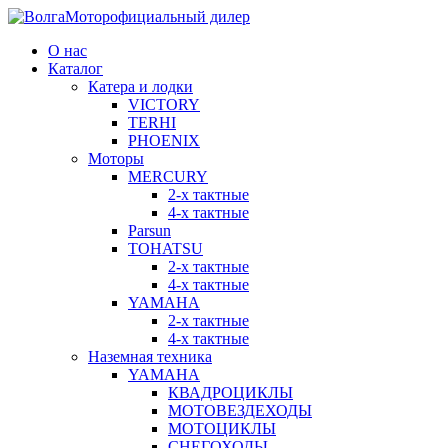
официальный дилер
О нас
Каталог
Катера и лодки
VICTORY
TERHI
PHOENIX
Моторы
MERCURY
2-x тактные
4-x тактные
Parsun
TOHATSU
2-x тактные
4-x тактные
YAMAHA
2-x тактные
4-х тактные
Наземная техника
YAMAHA
КВАДРОЦИКЛЫ
МОТОВЕЗДЕХОДЫ
МОТОЦИКЛЫ
СНЕГОХОДЫ