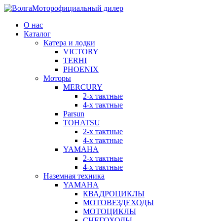
официальный дилер
О нас
Каталог
Катера и лодки
VICTORY
TERHI
PHOENIX
Моторы
MERCURY
2-x тактные
4-x тактные
Parsun
TOHATSU
2-x тактные
4-x тактные
YAMAHA
2-x тактные
4-х тактные
Наземная техника
YAMAHA
КВАДРОЦИКЛЫ
МОТОВЕЗДЕХОДЫ
МОТОЦИКЛЫ
СНЕГОХОДЫ