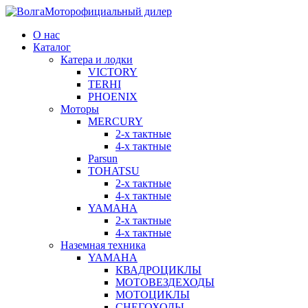
официальный дилер
О нас
Каталог
Катера и лодки
VICTORY
TERHI
PHOENIX
Моторы
MERCURY
2-x тактные
4-x тактные
Parsun
TOHATSU
2-x тактные
4-x тактные
YAMAHA
2-x тактные
4-х тактные
Наземная техника
YAMAHA
КВАДРОЦИКЛЫ
МОТОВЕЗДЕХОДЫ
МОТОЦИКЛЫ
СНЕГОХОДЫ